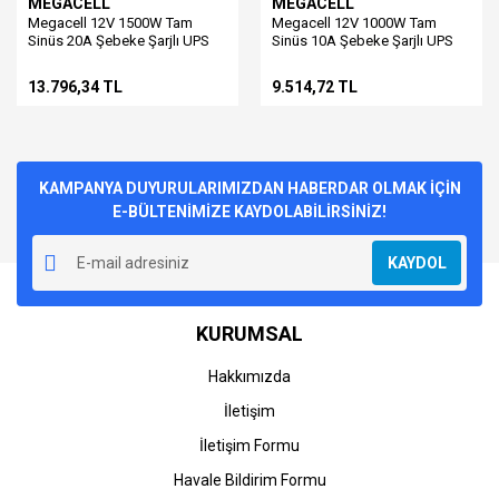
MEGACELL
MEGACELL
Megacell 12V 1500W Tam
Megacell 12V 1000W Tam
Sinüs 20A Şebeke Şarjlı UPS
Sinüs 10A Şebeke Şarjlı UPS
İnvertör
İnvertör
13.796,34 TL
9.514,72 TL
KAMPANYA DUYURULARIMIZDAN HABERDAR OLMAK İÇİN
E-BÜLTENİMİZE KAYDOLABİLİRSİNİZ!
KAYDOL
KURUMSAL
Hakkımızda
İletişim
İletişim Formu
Havale Bildirim Formu