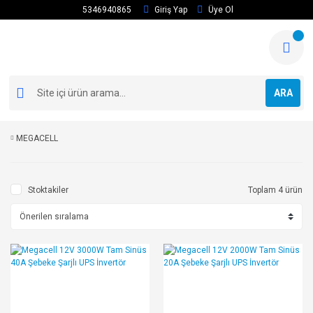
5346940865
Giriş Yap
Üye Ol
ARA
MEGACELL
Stoktakiler
Toplam 4 ürün