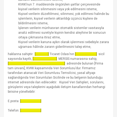
KVKK’nun 7. maddesinde öngörülen şartlar çerçevesinde
kişisel verilerin silinmesini veya yok edilmesini isteme,
Kişisel verilerin düzeltilmesi, silinmesi, yok edilmesi halinde bu
işlemlerin, kişisel verilerin aktarıldığı üçüncü kişilere de
bildirilmesini isteme,
İşlenen verilerin münhasıran otomatik sistemler vasıtasıyla
analiz edilmesi suretiyle kişinin kendisi aleyhine bir sonucun
ortaya çıkmasına itiraz etme,
Kişisel verilerin kanuna aykırı olarak işlenmesi sebebiyle zarara
uğraması hâlinde zararın giderilmesini talep etme,
haklarına sahiptir.
[................]
Ticaret Odası’nın
[..........................]
sicil
sayısında kayıtlı,
[.............................]
MERSİS numarasına sahip,
[.......................................................................]
adresinde bulunan [Firma
tam ünvanı], KVKK kapsamında Veri Sorumlusu’dur. Firmamız
tarafından atanacak Veri Sorumlusu Temsilcisi, yasal altyapı
sağlandığında Veri Sorumluları Sicilinde ve bu belgenin bulunduğu
internet adresinde ilan edilecektir. Kişisel Veri Sahipleri, sorularını,
görüşlerini veya taleplerini aşağıdaki iletişim kanallarından herhangi
birisine yöneltebilir:
E.posta:
[.........................]
Telefon:
[.........................]