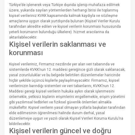
Türkiye’de işlenerek veya Türkiye dışında işlenip muhafaza edilmek
üzere, yukarıda sayılan yöntemlerden herhangi birisi ile toplanmış
kişisel verileriniz KVKK kapsamında kalmak kaydıyla ve sözleşme
amaçlarına uygun olarak yurtdışında bulunan (Kişisel Veriler Kurulu
tarafından akredite edilen ve kişisel verilerin korunması hususunda
yeterli korumanın bulunduğu ülkelere) hizmet aracılarına da
aktarılabilecektir.
Kişisel verilerin saklanması ve
korunması
Kişisel verileriniz, Firmamız nezdinde yer alan veri tabanında ve
sistemlerde KVKK’nun 12. maddesi gereğince gizli olarak saklanacak;
yasal zorunluluklar ve bu belgede belirtilen düzenlemeler haricinde
hiçbir şekilde üçüncü kişilerle paylaşılmayacaktır. Firmamız, kişisel
verilerinizin barındığı sistemleri ve veri tabanlarını, KVKK’nun 12.
Maddesi gereği kişisel verilerin hukuka aykırı olarak işlenmesini
önlemekle, yetkisiz kişilerin erişimlerini engellemekle, erişim yönetimi
gibi yazılımsal tedbirleri ve fiziksel güvenlik önlemleri almakla
mükelleftir. Kişisel verilerin yasal olmayan yollarla başkaları tarafından
elde edilmesinin öğrenilmesi halinde durum derhal, yasal
düzenlemeye uygun ve yazılı olarak Kişisel Verileri Koruma Kurulu’na
bildirilecektir.
Kişisel verilerin güncel ve doğru