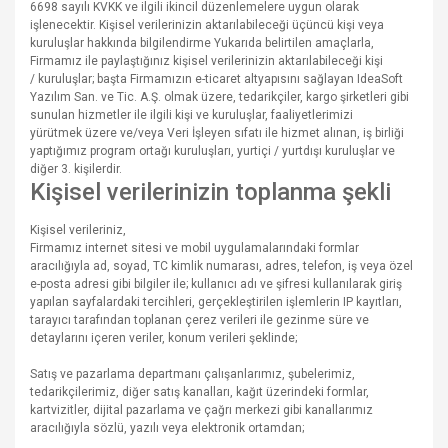
6698 sayılı KVKK ve ilgili ikincil düzenlemelere uygun olarak
işlenecektir. Kişisel verilerinizin aktarılabileceği üçüncü kişi veya
kuruluşlar hakkında bilgilendirme Yukarıda belirtilen amaçlarla,
Firmamız ile paylaştığınız kişisel verilerinizin aktarılabileceği kişi
/ kuruluşlar; başta Firmamızın e-ticaret altyapısını sağlayan IdeaSoft
Yazılım San. ve Tic. A.Ş. olmak üzere, tedarikçiler, kargo şirketleri gibi
sunulan hizmetler ile ilgili kişi ve kuruluşlar, faaliyetlerimizi
yürütmek üzere ve/veya Veri İşleyen sıfatı ile hizmet alınan, iş birliği
yaptığımız program ortağı kuruluşları, yurtiçi / yurtdışı kuruluşlar ve
diğer 3. kişilerdir.
Kişisel verilerinizin toplanma şekli
Kişisel verileriniz,
Firmamız internet sitesi ve mobil uygulamalarındaki formlar
aracılığıyla ad, soyad, TC kimlik numarası, adres, telefon, iş veya özel
e-posta adresi gibi bilgiler ile; kullanıcı adı ve şifresi kullanılarak giriş
yapılan sayfalardaki tercihleri, gerçekleştirilen işlemlerin IP kayıtları,
tarayıcı tarafından toplanan çerez verileri ile gezinme süre ve
detaylarını içeren veriler, konum verileri şeklinde;
Satış ve pazarlama departmanı çalışanlarımız, şubelerimiz,
tedarikçilerimiz, diğer satış kanalları, kağıt üzerindeki formlar,
kartvizitler, dijital pazarlama ve çağrı merkezi gibi kanallarımız
aracılığıyla sözlü, yazılı veya elektronik ortamdan;