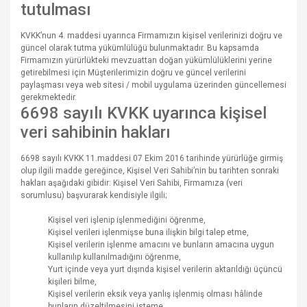
tutulması
KVKK’nun 4. maddesi uyarınca Firmamızın kişisel verilerinizi doğru ve
güncel olarak tutma yükümlülüğü bulunmaktadır. Bu kapsamda
Firmamızın yürürlükteki mevzuattan doğan yükümlülüklerini yerine
getirebilmesi için Müşterilerimizin doğru ve güncel verilerini
paylaşması veya web sitesi / mobil uygulama üzerinden güncellemesi
gerekmektedir.
6698 sayılı KVKK uyarınca kişisel
veri sahibinin hakları
6698 sayılı KVKK 11.maddesi 07 Ekim 2016 tarihinde yürürlüğe girmiş
olup ilgili madde gereğince, Kişisel Veri Sahibi’nin bu tarihten sonraki
hakları aşağıdaki gibidir: Kişisel Veri Sahibi, Firmamıza (veri
sorumlusu) başvurarak kendisiyle ilgili;
Kişisel veri işlenip işlenmediğini öğrenme,
Kişisel verileri işlenmişse buna ilişkin bilgi talep etme,
Kişisel verilerin işlenme amacını ve bunların amacına uygun
kullanılıp kullanılmadığını öğrenme,
Yurt içinde veya yurt dışında kişisel verilerin aktarıldığı üçüncü
kişileri bilme,
Kişisel verilerin eksik veya yanlış işlenmiş olması hâlinde
bunların düzeltilmesini isteme,