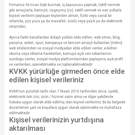
Firmamız ile ticari ilişki kurmak, iş başvurusu yapmak, teklif vermek
gibi amaçlarla, kartvizit, özgeçmiş (cv), teklif vermek ve sair yollarla
kişisel verilerini paylaşan kişilerden alınan, fiziki veya sanal bir
ortamda, yüz yüze ya da mesafeli, sözlü veya yazılı ya da elektronik
ortamdan;
Ayrıca farklı kanallardan dolaylı yoldan elde edilen, web sitesi, blog,
yarışma, anket, oyun, kampanya ve benzeri amaçlı kullanılan (mikro)
web sitelerinden ve sosyal medyadan elde edilen veriler, e-bülten
okuma veya tıklama hareketleri, kamuya açık veri tabanlarının
sunduğu veriler, sosyal medya platformlarından paylaşıma açık profil
ve verilerden; işlenebilmekte ve toplanabilmektedir.
KVKK yürürlüğe girmeden önce elde
edilen kişisel verileriniz
KVKK’nun yürürlük tarihi olan 7 Nisan 2016 tarihinden önce, üyelik,
elektronik ileti izni, ürün / hizmet satın alma ve diğer şekillerde
hukuka uygun olarak elde edilmiş olan kişisel verileriniz de bu belgede
düzenlenen şart ve koşullara uygun olarak işlenmekte ve muhafaza
edilmektedir.
Kişisel verilerinizin yurtdışına
aktarılması