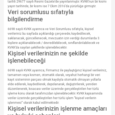
tarihli 29677 sayılı Resmi Gazete’de yayınlanmıştır. KVKK’nun bir kısmı
yayın tarihinde, bir kısmı ise 7 Ekim 2016’da yürürlüğe girmiştir.
Veri sorumlusu sıfatıyla
bilgilendirme
6698 sayılı KVKK uyarınca ve Veri Sorumlusu sıfatıyla, kişisel
verileriniz bu sayfada açıklandığı çerçevede; kaydedilecek,
saklanacak, güncellenecek, mevzuatın izin verdiği durumlarda 3.
kişilere açıklanabilecek / devredilebilecek, sınıflandırılabilecek ve
KVKK’da sayılan şekillerde işlenebilecektir.
Kişisel verilerinizin ne şekilde
işlenebileceği
6698 sayılı KVKK uyarınca, Firmamız ile paylaştığınız kişisel verileriniz,
tamamen veya kısmen, otomatik olarak, veyahut herhangi bir veri
kayıt sisteminin parçası olmak kaydıyla otomatik olmayan yollarla
elde edilerek, kaydedilerek, depolanarak, değiştirilerek, yeniden
düzenlenerek, kısacası veriler üzerinde gerçekleştirilen her türlü
işleme konu olarak tarafımızdan işlenebilecektir. KVKK kapsamında
veriler üzerinde gerçekleştirilen her türlü işlem "kişisel verilerin
işlenmesi” olarak kabul edilmektedir.
Kişisel verilerinizin işlenme amaçları