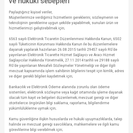
ve hukuki sebepleri
Paylaştığınız kişisel veriler,
Müşterilerimize verdiğimiz hizmetlerin gereklerini, sözleşmenin ve
teknolojinin gereklerine uygun şekilde yapabilmek, sunulan ürün ve
hizmetlerimizi geliştirebilmek için;
6563 sayılı Elektronik Ticaretin Düzenlenmesi Hakkında Kanun, 6502
sayılı Tüketicinin Korunması Hakkında Kanun ile bu düzenlemelere
dayanak yapılarak hazırlanan 26.08.2015 tarihli 29457 sayılı RG’de
yayınlanan Elektronik Ticarette Hizmet Sağlayıcı ve Aracı Hizmet
Sağlayıcılar Hakkında Yönetmelik, 27.11.2014 tarihli ve 29188 sayılı
RG’de yayınlanan Mesafeli Sözleşmeler Yönetmeliği ve diğer ilgili
mevzuat kapsamında işlem sahibinin bilgilerini tespit için kimlik, adres
ve diğer gerekli bilgileri kaydetmek için;
Bankacılık ve Elektronik Ödeme alanında zorunlu olan ödeme
sistemleri, elektronik sözleşme veya kağıt ortamında işleme dayanak
olacak tüm kayıt ve belgeleri düzenlemek; mevzuat gereği ve diğer
otoritelerce öngörülen bilgi saklama, raporlama, bilgilendirme
yükümlülüklerine uymak için;
Kamu güvenliğine ilişkin hususlarda ve hukuki uyuşmazlıklarda, talep
halinde ve mevzuat gereği savcılıklara, mahkemelere ve ilgili kamu
görevlilerine bilgi verebilmek için;