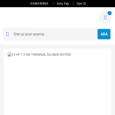
5346940865
Giriş Yap
Üye Ol
ARA