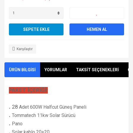
SEPETE EKLE
HEMEN AL
Karşılaştır
ÜRÜN BİLGİSİ
YORUMLAR
TAKSİT SEÇENEKLERİ
ÖN
PAKET İÇERİĞİ:
.
28
Adet 600W Halfcut Güneş Paneli
.
Tommatech 11kw Solar Sürücü
.
Pano
.
Solar kablo 20+20