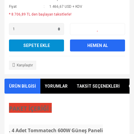
Fiyat
1.466,67 USD + KDV
* 8.706,89 TL den başlayan taksitlerle!
SEPETE EKLE
HEMEN AL
Karşılaştır
ÜRÜN BİLGİSİ
YORUMLAR
TAKSİT SEÇENEKLERİ
ÖN
PAKET İÇERİĞİ :
.
4 Adet Tommatech 600W Güneş Paneli