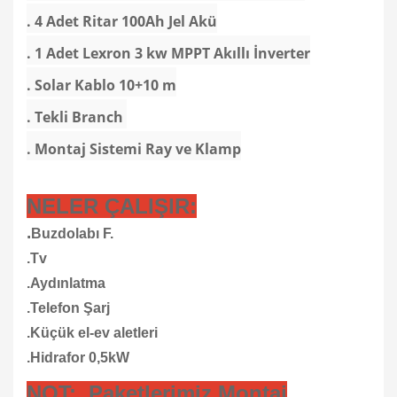
. 4 Adet Ritar 100Ah Jel Akü
. 1 Adet Lexron 3 kw MPPT Akıllı İnverter
. Solar Kablo 10+10 m
. Tekli Branch
. Montaj Sistemi Ray ve Klamp
NELER ÇALIŞIR:
.
Buzdolabı F.
.Tv
.Aydınlatma
.Telefon Şarj
.Küçük el-ev aletleri
.Hidrafor 0,5kW
NOT:
Paketlerimiz Montaj