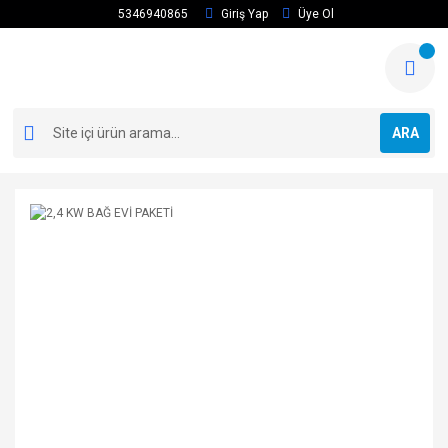
5346940865
Giriş Yap
Üye Ol
ARA