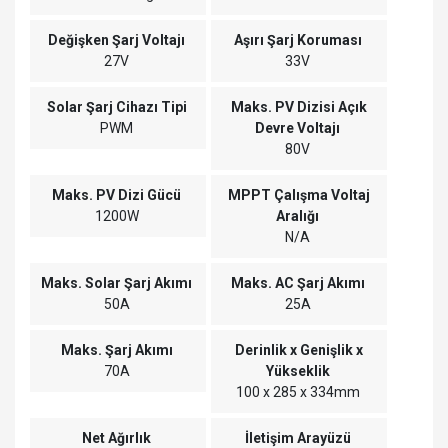
Değişken Şarj Voltajı
Aşırı Şarj Koruması
27V
33V
Solar Şarj Cihazı Tipi
Maks. PV Dizisi Açık
PWM
Devre Voltajı
80V
Maks. PV Dizi Gücü
MPPT Çalışma Voltaj
1200W
Aralığı
N/A
Maks. Solar Şarj Akımı
Maks. AC Şarj Akımı
50A
25A
Maks. Şarj Akımı
Derinlik x Genişlik x
70A
Yükseklik
100 x 285 x 334mm
Net Ağırlık
İletişim Arayüzü