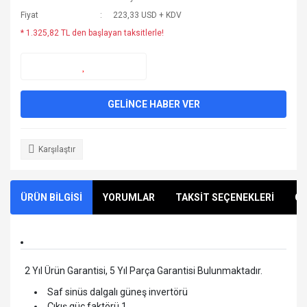
Fiyat
223,33 USD + KDV
* 1.325,82 TL den başlayan taksitlerle!
GELİNCE HABER VER
Karşılaştır
ÜRÜN BİLGİSİ
YORUMLAR
TAKSİT SEÇENEKLERİ
ÖN
2 Yıl Ürün Garantisi, 5 Yıl Parça Garantisi Bulunmaktadır.
Saf sinüs dalgalı güneş invertörü
Çıkış güç faktörü 1