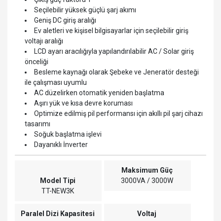
Seçilebilir yüksek güçlü şarj akımı
Geniş DC giriş aralığı
Ev aletleri ve kişisel bilgisayarlar için seçilebilir giriş
voltajı aralığı
LCD ayarı aracılığıyla yapılandırılabilir AC / Solar giriş
önceliği
Besleme kaynağı olarak Şebeke ve Jeneratör desteği
ile çalışması uyumlu
AC düzelirken otomatik yeniden başlatma
Aşırı yük ve kısa devre koruması
Optimize edilmiş pil performansı için akıllı pil şarj cihazı
tasarımı
Soğuk başlatma işlevi
Dayanıklı İnverter
Maksimum Güç
Model Tipi
3000VA / 3000W
TT-NEW3K
Paralel Dizi Kapasitesi
Voltaj