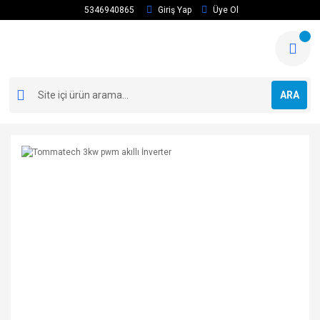
5346940865
Giriş Yap
Üye Ol
ARA