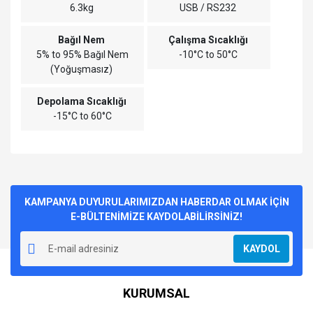
6.3kg
USB / RS232
Bağıl Nem
Çalışma Sıcaklığı
5% to 95% Bağıl Nem
-10°C to 50°C
(Yoğuşmasız)
Depolama Sıcaklığı
-15°C to 60°C
Bu ürünün fiyat bilgisi, resim, ürün açıklamalarında ve diğer
konularda yetersiz gördüğünüz noktaları öneri formunu
Bu ürüne ilk yorumu siz yapın!
kullanarak tarafımıza iletebilirsiniz.
Görüş ve önerileriniz için teşekkür ederiz.
KAMPANYA DUYURULARIMIZDAN HABERDAR OLMAK İÇİN
E-BÜLTENİMİZE KAYDOLABİLİRSİNİZ!
Yorum Yaz
Ürün resmi kalitesiz, bozuk veya görüntülenemiyor.
KAYDOL
Ürün açıklamasında eksik bilgiler bulunuyor.
Ürün bilgilerinde hatalar bulunuyor.
KURUMSAL
Ürün fiyatı diğer sitelerden daha pahalı.