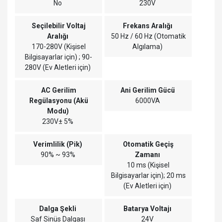
No
230V
Seçilebilir Voltaj
Frekans Aralığı
Aralığı
50 Hz / 60 Hz (Otomatik
170-280V (Kişisel
Algılama)
Bilgisayarlar için) ; 90-
280V (Ev Aletleri için)
AC Gerilim
Ani Gerilim Gücü
Regülasyonu (Akü
6000VA
Modu)
230V± 5%
Verimlilik (Pik)
Otomatik Geçiş
90% ~ 93%
Zamanı
10 ms (Kişisel
Bilgisayarlar için); 20 ms
(Ev Aletleri için)
Dalga Şekli
Batarya Voltajı
Saf Sinüs Dalgası
24V